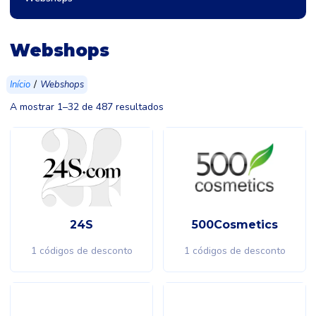
Webshops
/
Início
Webshops
A mostrar 1–32 de 487 resultados
24S
500Cosmetics
1 códigos de desconto
1 códigos de desconto