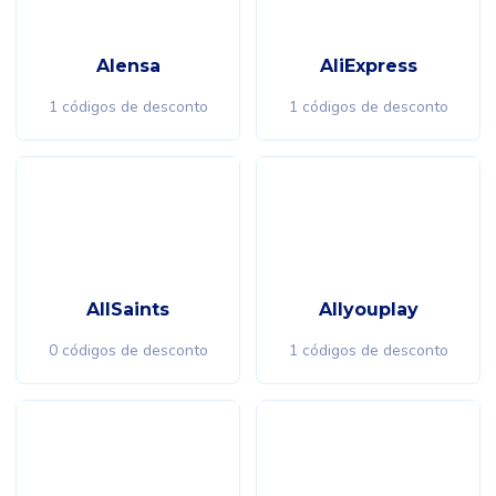
Alensa
AliExpress
1 códigos de desconto
1 códigos de desconto
AllSaints
Allyouplay
0 códigos de desconto
1 códigos de desconto