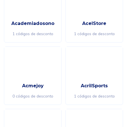
Academiadosono
AcelStore
1 códigos de desconto
1 códigos de desconto
Acmejoy
AcrilSports
0 códigos de desconto
1 códigos de desconto