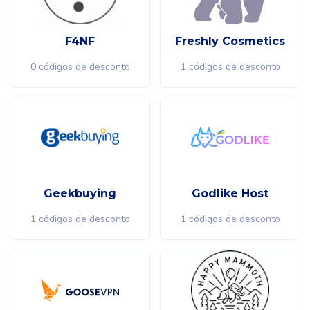
F4NF
Freshly Cosmetics
0 códigos de desconto
1 códigos de desconto
Geekbuying
Godlike Host
1 códigos de desconto
1 códigos de desconto