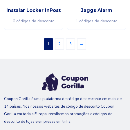
Instalar Locker InPost
Jaggs Alarm
0 códigos de desconto
1 códigos de desconto
1
2
3
→
Coupon Gorilla é uma plataforma de código de desconto em mais de
14 países. Nos nossos websites de código de desconto Coupon
Gorilla em toda a Europa, recolhemos promoções e códigos de
desconto de lojas e empresas em linha.