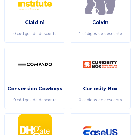
Cialdini
Colvin
0 códigos de desconto
1 códigos de desconto
Conversion Cowboys
Curiosity Box
0 códigos de desconto
0 códigos de desconto