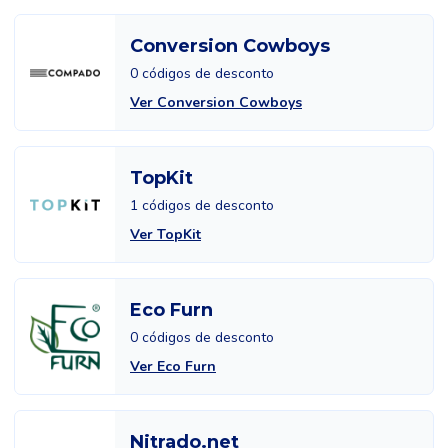
Conversion Cowboys
0 códigos de desconto
Ver Conversion Cowboys
TopKit
1 códigos de desconto
Ver TopKit
Eco Furn
0 códigos de desconto
Ver Eco Furn
Nitrado.net