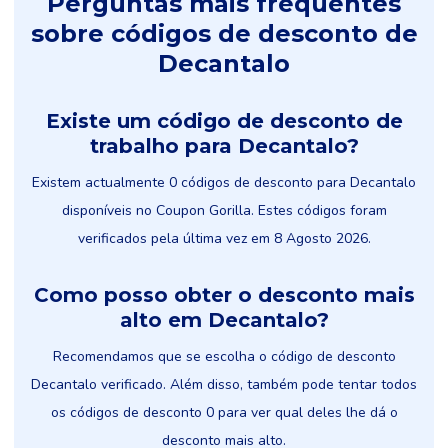
Perguntas mais frequentes
sobre códigos de desconto de
Decantalo
Existe um código de desconto de
trabalho para Decantalo?
Existem actualmente 0 códigos de desconto para Decantalo
disponíveis no Coupon Gorilla. Estes códigos foram
verificados pela última vez em 8 Agosto 2026.
Como posso obter o desconto mais
alto em Decantalo?
Recomendamos que se escolha o código de desconto
Decantalo verificado. Além disso, também pode tentar todos
os códigos de desconto 0 para ver qual deles lhe dá o
desconto mais alto.