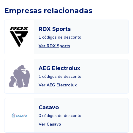
Empresas relacionadas
RDX Sports
1 códigos de desconto
Ver RDX Sports
AEG Electrolux
1 códigos de desconto
Ver AEG Electrolux
Casavo
0 códigos de desconto
Ver Casavo