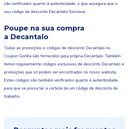
são verificados quanto à autenticidade, o que assegura que o
seu código de desconto Decantalo funciona.
Poupe na sua compra
a Decantalo
Todas as promoções e códigos de desconto Decantalo no
Coupon Gorilla são fornecidos pela própria Decantalo. Também
temos regularmente códigos exclusivos de desconto Decantalo e
promoções que só podem ser encontrados no nosso website.
Estes códigos são também verificados quanto à autenticidade,
para que se possa ter a certeza de um código de desconto de
trabalho.