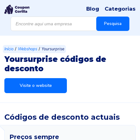
Blog
Categorias
Products
search
Pesquisa
/
/
Início
Webshops
Yoursurprise
Yoursurprise códigos de
desconto
Visite o website
Códigos de desconto actuais
Preços sempre