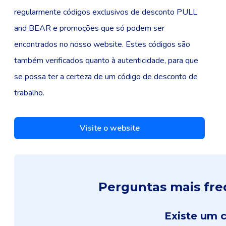
regularmente códigos exclusivos de desconto PULL
and BEAR e promoções que só podem ser
encontrados no nosso website. Estes códigos são
também verificados quanto à autenticidade, para que
se possa ter a certeza de um código de desconto de
trabalho.
Visite o website
Perguntas mais fre
Existe um 