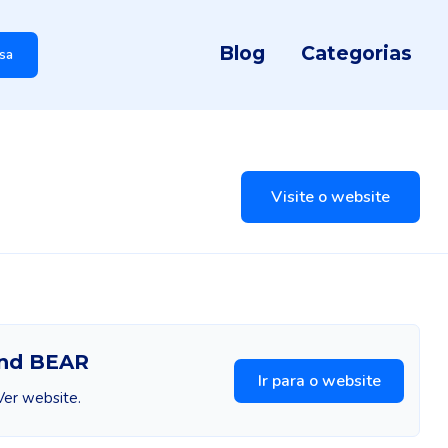
Blog
Categorias
sa
Visite o website
and BEAR
Ir para o website
Ver website.