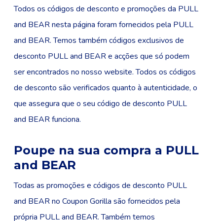
Todos os códigos de desconto e promoções da PULL
and BEAR nesta página foram fornecidos pela PULL
and BEAR. Temos também códigos exclusivos de
desconto PULL and BEAR e acções que só podem
ser encontrados no nosso website. Todos os códigos
de desconto são verificados quanto à autenticidade, o
que assegura que o seu código de desconto PULL
and BEAR funciona.
Poupe na sua compra a PULL
and BEAR
Todas as promoções e códigos de desconto PULL
and BEAR no Coupon Gorilla são fornecidos pela
própria PULL and BEAR. Também temos