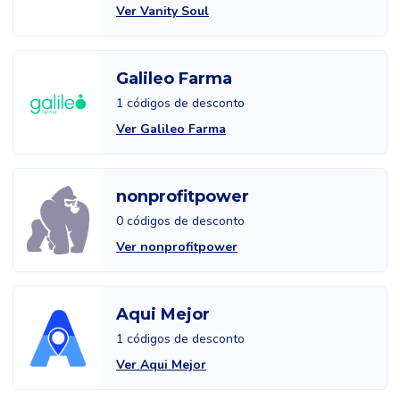
Ver Vanity Soul
Galileo Farma
1 códigos de desconto
Ver Galileo Farma
nonprofitpower
0 códigos de desconto
Ver nonprofitpower
Aqui Mejor
1 códigos de desconto
Ver Aqui Mejor