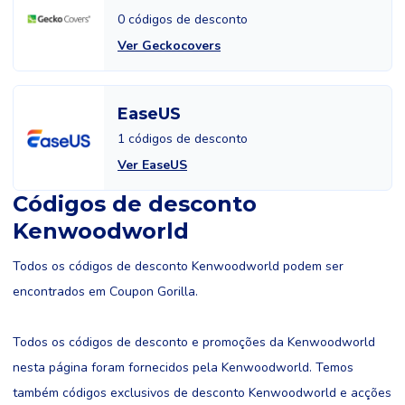
0 códigos de desconto
Ver Geckocovers
EaseUS
1 códigos de desconto
Ver EaseUS
Códigos de desconto
Kenwoodworld
Todos os códigos de desconto Kenwoodworld podem ser
encontrados em Coupon Gorilla.
Todos os códigos de desconto e promoções da Kenwoodworld
nesta página foram fornecidos pela Kenwoodworld. Temos
também códigos exclusivos de desconto Kenwoodworld e acções