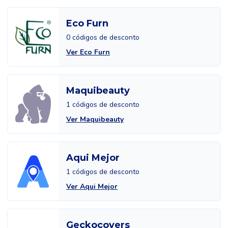
Eco Furn
0 códigos de desconto
Ver Eco Furn
Maquibeauty
1 códigos de desconto
Ver Maquibeauty
Aqui Mejor
1 códigos de desconto
Ver Aqui Mejor
Geckocovers