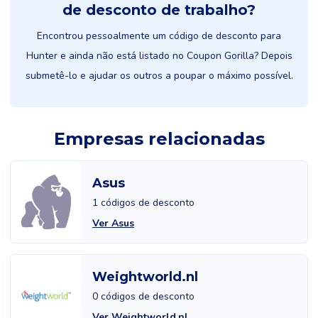
de desconto de trabalho?
Encontrou pessoalmente um código de desconto para
Hunter e ainda não está listado no Coupon Gorilla? Depois
submetê-lo e ajudar os outros a poupar o máximo possível.
Empresas relacionadas
Asus
1 códigos de desconto
Ver Asus
Weightworld.nl
0 códigos de desconto
Ver Weightworld.nl