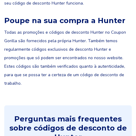
seu código de desconto Hunter funciona.
Poupe na sua compra a Hunter
Todas as promoções e códigos de desconto Hunter no Coupon
Gorilla são fornecidos pela própria Hunter. Também temos
regularmente códigos exclusivos de desconto Hunter e
promoções que só podem ser encontrados no nosso website.
Estes códigos são também verificados quanto à autenticidade,
para que se possa ter a certeza de um código de desconto de
trabalho.
Perguntas mais frequentes
sobre códigos de desconto de