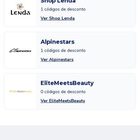
Shop Lenda
1 códigos de desconto
Ver Shop Lenda
Alpinestars
1 códigos de desconto
Ver Alpinestars
EliteMeetsBeauty
0 códigos de desconto
Ver EliteMeetsBeauty