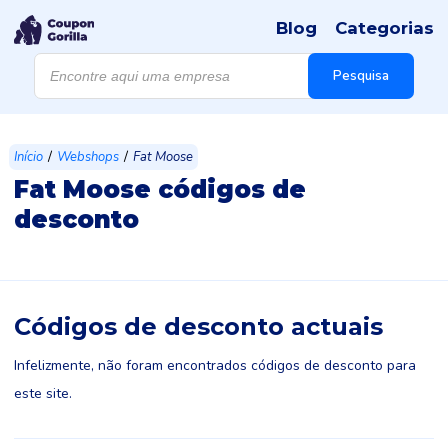
Blog
Categorias
Products
search
Pesquisa
/
/
Início
Webshops
Fat Moose
Fat Moose códigos de
desconto
Códigos de desconto actuais
Infelizmente, não foram encontrados códigos de desconto para
este site.