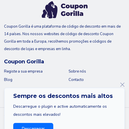
Coupon Gorilla é uma plataforma de código de desconto em mais de
14 países. Nos nossos websites de código de desconto Coupon
Gorilla em toda a Europa, recolhemos promoções e códigos de
desconto de lojas e empresas em linha.
Coupon Gorilla
Registe a sua empresa
Sobre nós
Blog
Contacto
Sempre os descontos mais altos
Descarregue o plugin e active automaticamente os
descontos mais elevados!
© 2026 Coupon Gorilla
Mapa do sítio
Renúncia de responsabilidade
Descarregar