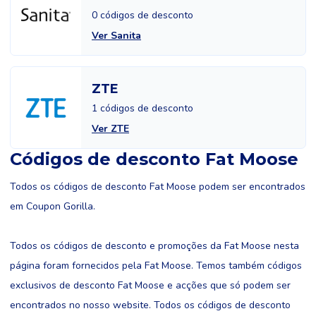
0 códigos de desconto
Ver Sanita
ZTE
1 códigos de desconto
Ver ZTE
Códigos de desconto Fat Moose
Todos os códigos de desconto Fat Moose podem ser encontrados
em Coupon Gorilla.
Todos os códigos de desconto e promoções da Fat Moose nesta
página foram fornecidos pela Fat Moose. Temos também códigos
exclusivos de desconto Fat Moose e acções que só podem ser
encontrados no nosso website. Todos os códigos de desconto