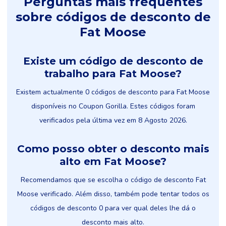
Perguntas mais frequentes
sobre códigos de desconto de
Fat Moose
Existe um código de desconto de
trabalho para Fat Moose?
Existem actualmente 0 códigos de desconto para Fat Moose
disponíveis no Coupon Gorilla. Estes códigos foram
verificados pela última vez em 8 Agosto 2026.
Como posso obter o desconto mais
alto em Fat Moose?
Recomendamos que se escolha o código de desconto Fat
Moose verificado. Além disso, também pode tentar todos os
códigos de desconto 0 para ver qual deles lhe dá o
desconto mais alto.