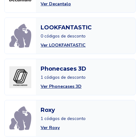
Ver Decantalo
LOOKFANTASTIC
0 códigos de desconto
Ver LOOKFANTASTIC
Phonecases 3D
1 códigos de desconto
Ver Phonecases 3D
Roxy
1 códigos de desconto
Ver Roxy