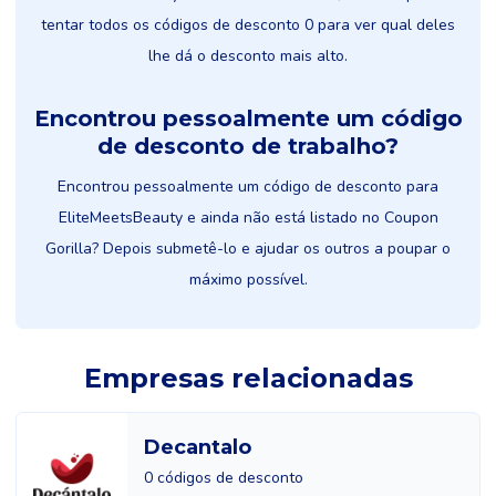
tentar todos os códigos de desconto 0 para ver qual deles
lhe dá o desconto mais alto.
Encontrou pessoalmente um código
de desconto de trabalho?
Encontrou pessoalmente um código de desconto para
EliteMeetsBeauty e ainda não está listado no Coupon
Gorilla? Depois submetê-lo e ajudar os outros a poupar o
máximo possível.
Empresas relacionadas
Decantalo
0 códigos de desconto