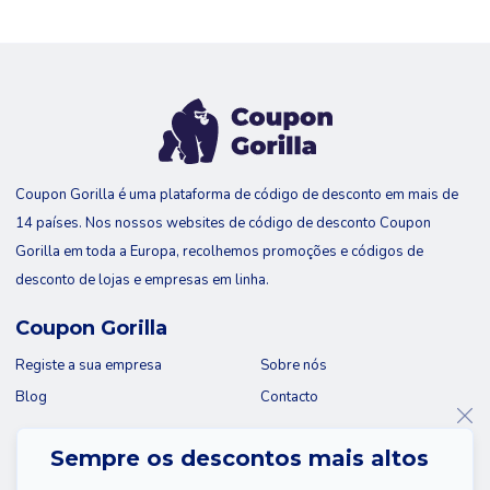
Coupon Gorilla é uma plataforma de código de desconto em mais de
14 países. Nos nossos websites de código de desconto Coupon
Gorilla em toda a Europa, recolhemos promoções e códigos de
desconto de lojas e empresas em linha.
Coupon Gorilla
Registe a sua empresa
Sobre nós
Blog
Contacto
Sempre os descontos mais altos