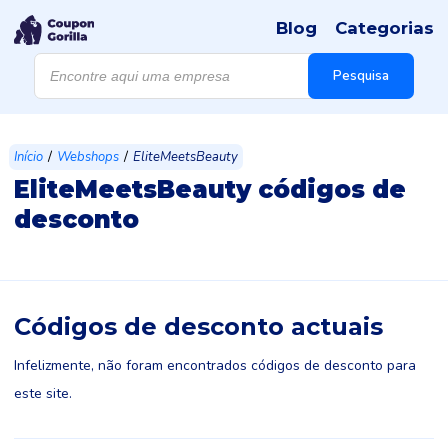
Blog
Categorias
Products
search
Pesquisa
/
/
Início
Webshops
EliteMeetsBeauty
EliteMeetsBeauty códigos de
desconto
Códigos de desconto actuais
Infelizmente, não foram encontrados códigos de desconto para
este site.