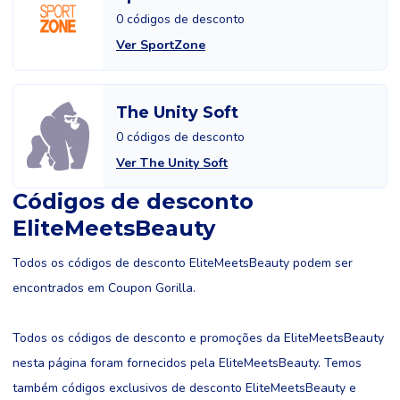
0 códigos de desconto
Ver SportZone
The Unity Soft
0 códigos de desconto
Ver The Unity Soft
Códigos de desconto
EliteMeetsBeauty
Todos os códigos de desconto EliteMeetsBeauty podem ser
encontrados em Coupon Gorilla.
Todos os códigos de desconto e promoções da EliteMeetsBeauty
nesta página foram fornecidos pela EliteMeetsBeauty. Temos
também códigos exclusivos de desconto EliteMeetsBeauty e