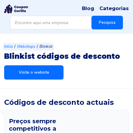
Blog
Categorias
Products
search
Pesquisa
/
/
Início
Webshops
Blinkist
Blinkist códigos de desconto
Visite o website
Códigos de desconto actuais
Preços sempre
competitivos a