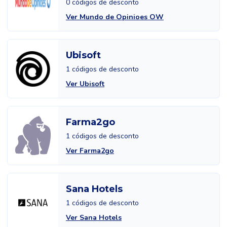
0 códigos de desconto
Ver Mundo de Opinioes OW
Ubisoft
1 códigos de desconto
Ver Ubisoft
Farma2go
1 códigos de desconto
Ver Farma2go
Sana Hotels
1 códigos de desconto
Ver Sana Hotels