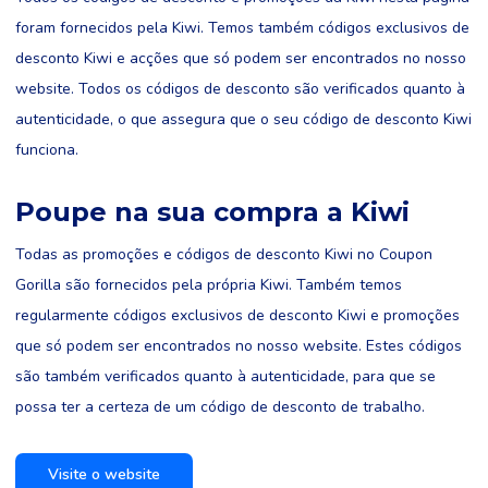
foram fornecidos pela Kiwi. Temos também códigos exclusivos de
desconto Kiwi e acções que só podem ser encontrados no nosso
website. Todos os códigos de desconto são verificados quanto à
autenticidade, o que assegura que o seu código de desconto Kiwi
funciona.
Poupe na sua compra a Kiwi
Todas as promoções e códigos de desconto Kiwi no Coupon
Gorilla são fornecidos pela própria Kiwi. Também temos
regularmente códigos exclusivos de desconto Kiwi e promoções
que só podem ser encontrados no nosso website. Estes códigos
são também verificados quanto à autenticidade, para que se
possa ter a certeza de um código de desconto de trabalho.
Visite o website