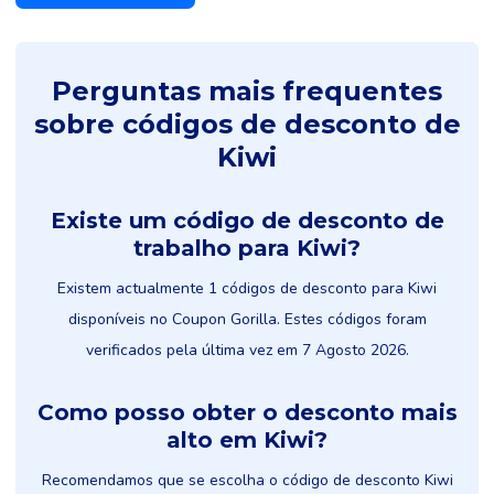
Perguntas mais frequentes
sobre códigos de desconto de
Kiwi
Existe um código de desconto de
trabalho para Kiwi?
Existem actualmente 1 códigos de desconto para Kiwi
disponíveis no Coupon Gorilla. Estes códigos foram
verificados pela última vez em 7 Agosto 2026.
Como posso obter o desconto mais
alto em Kiwi?
Recomendamos que se escolha o código de desconto Kiwi